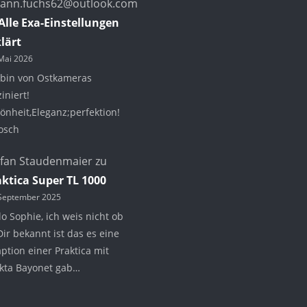
hann.fuchs62@outlook.com
Alle Exa-Einstellungen
lärt
Mai 2026
 bin von Ostkameras
ziniert!
önheit,Eleganz;perfektion!
osch
efan Staudenmaier
zu
aktica Super TL 1000
 September 2025
lo Sophie, ich weis nicht ob
Dir bekannt ist das es eine
ption einer Praktica mit
kta Bayonet gab…