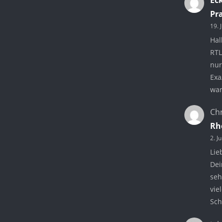
Pr
19. 
Hal
RTL
nur
Exa
war
Chr
Rh
2. J
Lie
Dei
seh
vie
Sc