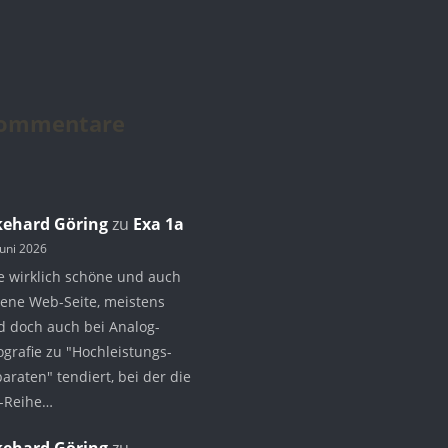
Kommentare
kehard Göring
zu
Exa 1a
Juni 2026
e wirklich schöne und auch
tene Web-Seite, meistens
d doch auch bei Analog-
ografie zu "Hochleistungs-
araten" tendiert, bei der die
-Reihe…
kehard Göring
zu