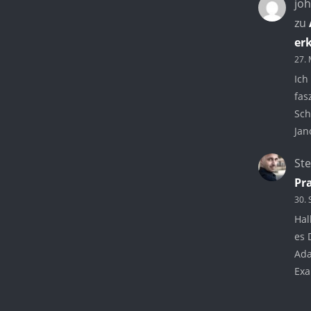
jo
zu
erk
27. 
Ich
fas
Sch
Jan
St
Pr
30.
Hal
es 
Ada
Exa