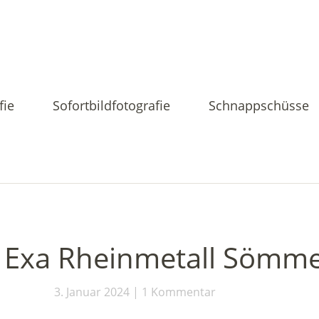
fie
Sofortbildfotografie
Schnappschüsse
 Exa Rheinmetall Sömm
3. Januar 2024
1 Kommentar